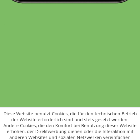
Standort wechseln
Rund um WM24
Datenschutz
AGB
Impressum
Kontakt
Vertrag widerrufen
Diese Website benutzt Cookies, die für den technischen Betrieb
ÖKO-KONTROLLSTELLEN-CODE: DE-ÖKO-006
der Website erforderlich sind und stets gesetzt werden.
Frischer, schneller, besser
Andere Cookies, die den Komfort bei Benutzung dieser Website
Die NEUE Wochenmarkt24-App für
erhöhen, der Direktwerbung dienen oder die Interaktion mit
anderen Websites und sozialen Netzwerken vereinfachen