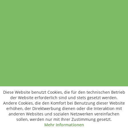
(1,05 € / 100 Gramm)
In den Warenkorb
Standort wechseln
Rund um WM24
Datenschutz
AGB
Impressum
Kontakt
Vertrag widerrufen
Diese Website benutzt Cookies, die für den technischen Betrieb
ÖKO-KONTROLLSTELLEN-CODE: DE-ÖKO-006
der Website erforderlich sind und stets gesetzt werden.
Frischer, schneller, besser
Andere Cookies, die den Komfort bei Benutzung dieser Website
Die NEUE Wochenmarkt24-App für
erhöhen, der Direktwerbung dienen oder die Interaktion mit
anderen Websites und sozialen Netzwerken vereinfachen
Android & iOS ist da.
sollen, werden nur mit Ihrer Zustimmung gesetzt.
Mehr Informationen