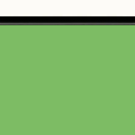
Steak von der Rinderhüfte
200 Gramm
7,98 €
(3,99 € / 100 Gramm)
In den Warenkorb
von
Metzgerei Esser
SELBSTGEMACHT
EIGENE HALTUNG