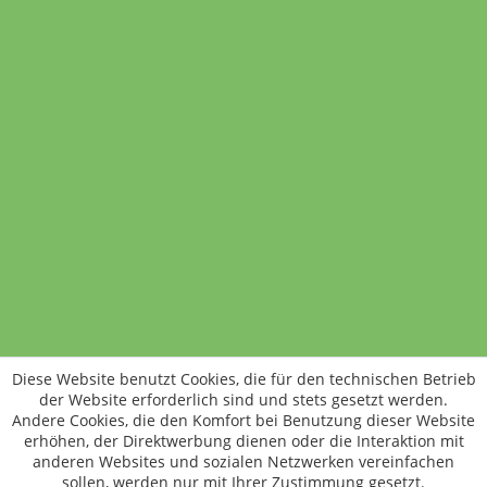
Rinderfilet Steak
200 Gramm
13,78 €
(6,89 € / 100 Gramm)
In den Warenkorb
Standort wechseln
Rund um WM24
Datenschutz
AGB
Impressum
Kontakt
Vertrag widerrufen
Diese Website benutzt Cookies, die für den technischen Betrieb
ÖKO-KONTROLLSTELLEN-CODE: DE-ÖKO-006
der Website erforderlich sind und stets gesetzt werden.
Frischer, schneller, besser
Andere Cookies, die den Komfort bei Benutzung dieser Website
Die NEUE Wochenmarkt24-App für
erhöhen, der Direktwerbung dienen oder die Interaktion mit
anderen Websites und sozialen Netzwerken vereinfachen
Android & iOS ist da.
sollen, werden nur mit Ihrer Zustimmung gesetzt.