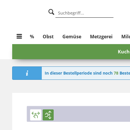
%
Obst
Gemüse
Metzgerei
Mil
Kuch
In dieser Bestellperiode sind noch
78
Beste