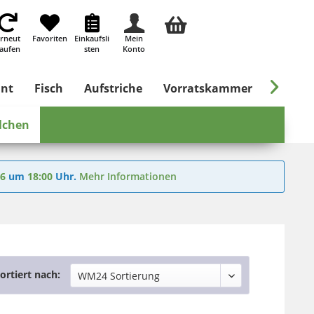
rneut
Favoriten
Einkaufsli
Mein
aufen
sten
Konto

ant
Fisch
Aufstriche
Vorratskammer
Süßes &
ilchen
26
um
18:00
Uhr.
Mehr Informationen
ortiert nach: