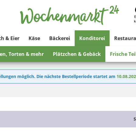
E
k
ch & Eier
Käse
Bäckerei
Konditorei
Restaur
en, Torten & mehr
Plätzchen & Gebäck
Frische Te
llungen möglich. Die nächste Bestellperiode startet am
10.08.20
S