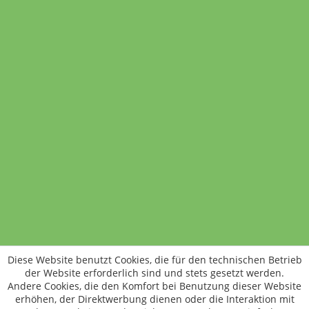
In den Warenkorb
Standort wechseln
Rund um WM24
Datenschutz
AGB
Impressum
Kontakt
Vertrag widerrufen
Diese Website benutzt Cookies, die für den technischen Betrieb
ÖKO-KONTROLLSTELLEN-CODE: DE-ÖKO-006
der Website erforderlich sind und stets gesetzt werden.
Frischer, schneller, besser
Andere Cookies, die den Komfort bei Benutzung dieser Website
Die NEUE Wochenmarkt24-App für
erhöhen, der Direktwerbung dienen oder die Interaktion mit