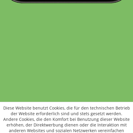
Standort wechseln
Rund um WM24
Datenschutz
AGB
Impressum
Kontakt
Vertrag widerrufen
Diese Website benutzt Cookies, die für den technischen Betrieb
ÖKO-KONTROLLSTELLEN-CODE: DE-ÖKO-006
der Website erforderlich sind und stets gesetzt werden.
Frischer, schneller, besser
Andere Cookies, die den Komfort bei Benutzung dieser Website
Die NEUE Wochenmarkt24-App für
erhöhen, der Direktwerbung dienen oder die Interaktion mit
anderen Websites und sozialen Netzwerken vereinfachen