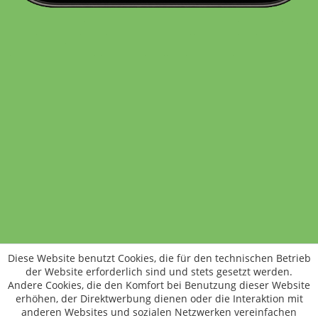
Standort wechseln
Rund um WM24
Datenschutz
AGB
Impressum
Kontakt
Vertrag widerrufen
Diese Website benutzt Cookies, die für den technischen Betrieb
ÖKO-KONTROLLSTELLEN-CODE: DE-ÖKO-006
der Website erforderlich sind und stets gesetzt werden.
Frischer, schneller, besser
Andere Cookies, die den Komfort bei Benutzung dieser Website
Die NEUE Wochenmarkt24-App für
erhöhen, der Direktwerbung dienen oder die Interaktion mit
anderen Websites und sozialen Netzwerken vereinfachen