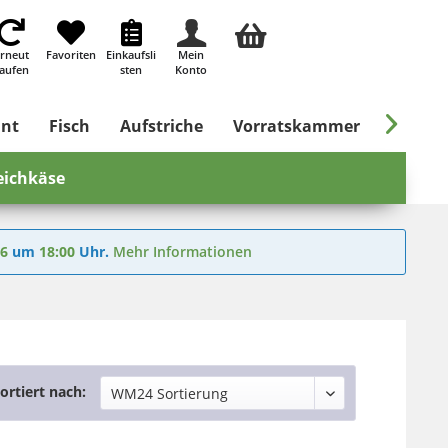
rneut
Favoriten
Einkaufsli
Mein
aufen
sten
Konto

ant
Fisch
Aufstriche
Vorratskammer
Süßes &
ichkäse
26
um
18:00
Uhr.
Mehr Informationen
ortiert nach: