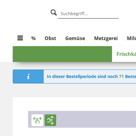
%
Obst
Gemüse
Metzgerei
Mil
Frischk
In dieser Bestellperiode sind noch
71
Beste