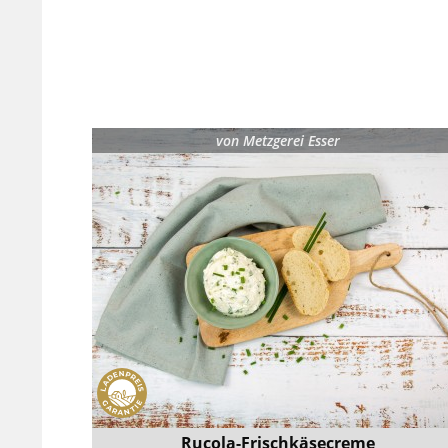
von
Metzgerei Esser
Rucola-Frischkäsecreme