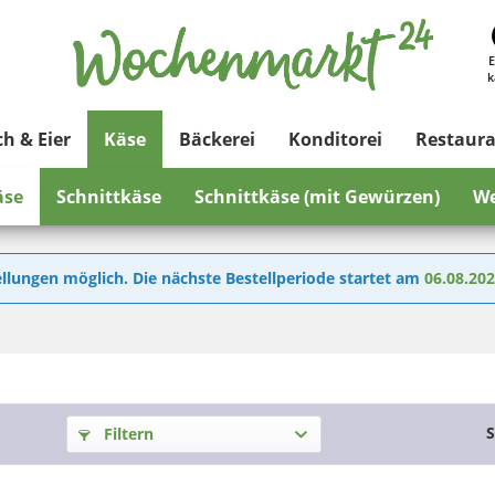
E
k
ch & Eier
Käse
Bäckerei
Konditorei
Restaur
äse
Schnittkäse
Schnittkäse (mit Gewürzen)
We
llungen möglich. Die nächste Bestellperiode startet am
06.08.20
S
Filtern