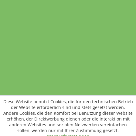
2 Gramm
5,50 €
(2,75 € / 1 Gramm)
Variante wählen
Standort wechseln
Rund um WM24
Datenschutz
AGB
Impressum
Kontakt
Vertrag widerrufen
Diese Website benutzt Cookies, die für den technischen Betrieb
ÖKO-KONTROLLSTELLEN-CODE: DE-ÖKO-006
der Website erforderlich sind und stets gesetzt werden.
Frischer, schneller, besser
Andere Cookies, die den Komfort bei Benutzung dieser Website
Die NEUE Wochenmarkt24-App für
erhöhen, der Direktwerbung dienen oder die Interaktion mit
anderen Websites und sozialen Netzwerken vereinfachen
Android & iOS ist da.
sollen, werden nur mit Ihrer Zustimmung gesetzt.