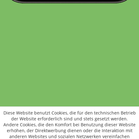
Standort wechseln
Rund um WM24
Datenschutz
AGB
Impressum
Kontakt
Vertrag widerrufen
Diese Website benutzt Cookies, die für den technischen Betrieb
ÖKO-KONTROLLSTELLEN-CODE: DE-ÖKO-006
der Website erforderlich sind und stets gesetzt werden.
Frischer, schneller, besser
Andere Cookies, die den Komfort bei Benutzung dieser Website
Die NEUE Wochenmarkt24-App für
erhöhen, der Direktwerbung dienen oder die Interaktion mit
anderen Websites und sozialen Netzwerken vereinfachen