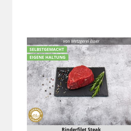
von
Metzgerei Esser
SELBSTGEMACHT
EIGENE HALTUNG
Rinderfilet Steak