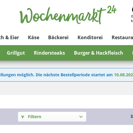
E
k
ch & Eier
Käse
Bäckerei
Konditorei
Restaur
Grillgut
Rindersteaks
Burger & Hackfleisch
llungen möglich. Die nächste Bestellperiode startet am
10.08.20
S
Filtern