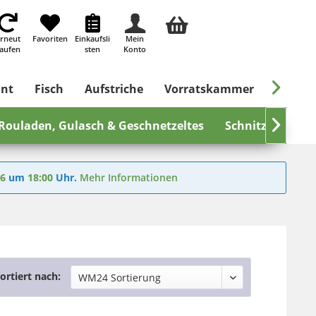
rneut
Favoriten
Einkaufsli
Mein
aufen
sten
Konto

ant
Fisch
Aufstriche
Vorratskammer
Süßes &
Rouladen, Gulasch & Geschnetzeltes
Schnitzel

Sch
26
um
18:00
Uhr.
Mehr Informationen
ortiert nach: