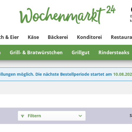
E
k
ch & Eier
Käse
Bäckerei
Konditorei
Restaur
n
Grill- & Bratwürstchen
Grillgut
Rindersteaks
llungen möglich. Die nächste Bestellperiode startet am
10.08.20
S
Filtern