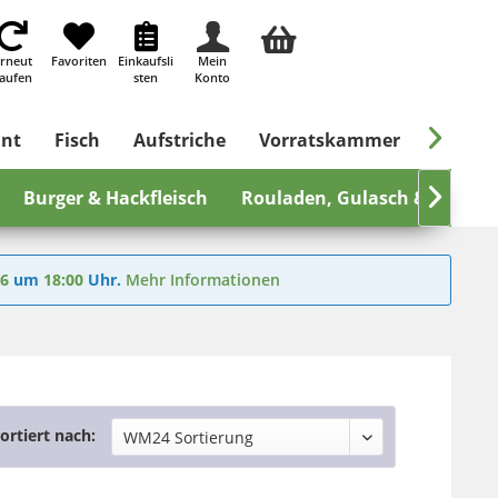
rneut
Favoriten
Einkaufsli
Mein
aufen
sten
Konto

ant
Fisch
Aufstriche
Vorratskammer
Süßes &
Burger & Hackfleisch
Rouladen, Gulasch & Geschn

26
um
18:00
Uhr.
Mehr Informationen
ortiert nach: