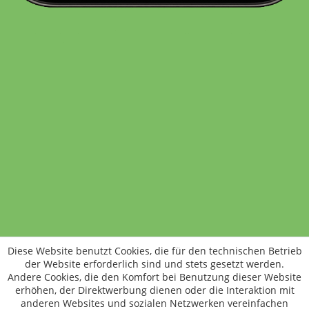
Standort wechseln
Rund um WM24
Datenschutz
AGB
Impressum
Kontakt
Vertrag widerrufen
Diese Website benutzt Cookies, die für den technischen Betrieb
ÖKO-KONTROLLSTELLEN-CODE: DE-ÖKO-006
der Website erforderlich sind und stets gesetzt werden.
Frischer, schneller, besser
Andere Cookies, die den Komfort bei Benutzung dieser Website
Die NEUE Wochenmarkt24-App für
erhöhen, der Direktwerbung dienen oder die Interaktion mit
anderen Websites und sozialen Netzwerken vereinfachen