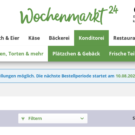
E
k
ch & Eier
Käse
Bäckerei
Konditorei
Restaur
en, Torten & mehr
Plätzchen & Gebäck
Frische Te
llungen möglich. Die nächste Bestellperiode startet am
10.08.20
S
Filtern