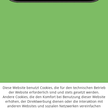
Standort wechseln
Rund um WM24
Datenschutz
AGB
Impressum
Kontakt
Vertrag widerrufen
Diese Website benutzt Cookies, die für den technischen Betrieb
ÖKO-KONTROLLSTELLEN-CODE: DE-ÖKO-006
der Website erforderlich sind und stets gesetzt werden.
Frischer, schneller, besser
Andere Cookies, die den Komfort bei Benutzung dieser Website
Die NEUE Wochenmarkt24-App für
erhöhen, der Direktwerbung dienen oder die Interaktion mit
anderen Websites und sozialen Netzwerken vereinfachen