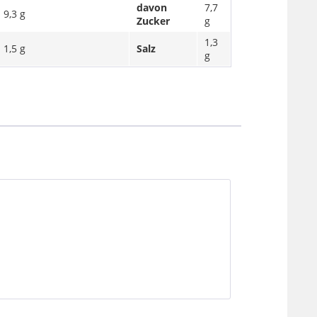
davon
7,7
9,3 g
Zucker
g
1,3
1,5 g
Salz
g