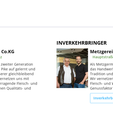
INVERKEHRBRINGER
 Co.KG
Metzgerei
nz
Hauptstraße
 zweiter Generation
Als Metzgerme
Pike auf gelernt und
das Handwerk
serer gleichbleibend
Tradition und
 vernetzen uns mit
Wir vernetze
rragende Fleisch- und
Fleisch- und 
hen Qualitäts- und
Genussfaktor 
Inverkehrb