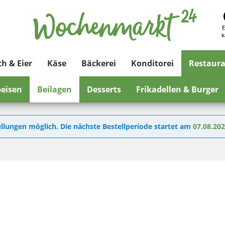
E
k
ch & Eier
Käse
Bäckerei
Konditorei
Restaur
eisen
Beilagen
Desserts
Frikadellen & Burger
llungen möglich. Die nächste Bestellperiode startet am
07.08.20