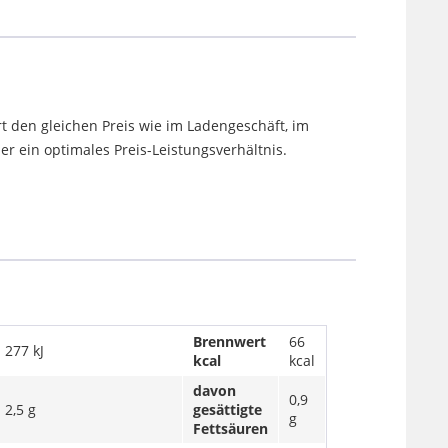
t den gleichen Preis wie im Ladengeschäft, im
 ein optimales Preis-Leistungsverhältnis.
Brennwert
66
277 kJ
kcal
kcal
davon
0,9
2,5 g
gesättigte
g
Fettsäuren