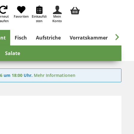
rneut
Favoriten
Einkaufsli
Mein
aufen
sten
Konto

ant
Fisch
Aufstriche
Vorratskammer
Süßes &
Salate
26
um
18:00
Uhr.
Mehr Informationen