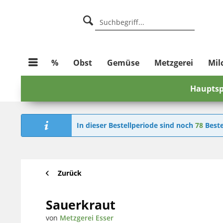
%
Obst
Gemüse
Metzgerei
Mil
Hauptsp
In dieser Bestellperiode sind noch
78
Beste
Zurück
Sauerkraut
von
Metzgerei Esser