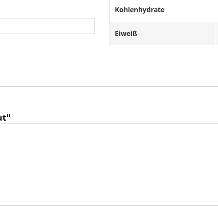
Kohlenhydrate
Eiweiß
ut"